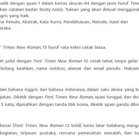
diketik dengan spasi 1 dalam kertas ukuran A4 dengan jenis huruf Tim
n catatan badan (body note). Tulisan yang akan dimuat mengguna
ris yang baik.
Nama Penulis, Abstrak, Kata Kunci, Pendahuluan, Metode, Hasil dan
staka.
uf
Times New Roman
, 15 huruf rata kekiri cetak biasa.
wah judul dengan
font Times New Roman
10 cetak tebal, tanpa gelar
bidang keahlian, nama institusi, alamat dan email penulis. Maksim
dalam bahasa Inggris dan bahasa Indonesia, dalam satu alinea yang ber
giatan. Diketik dengan
font Times New Roman
, spasi tunggal, dan di
 5 kata, dipisahkan dengan tanda titik koma, diketik spasi ganda dib
besar [
font Times New Roman
12 bold] berisi latar belakang menga
 kegiatan, tinjauan pustaka, rencana pemecahan masalah, dan tu