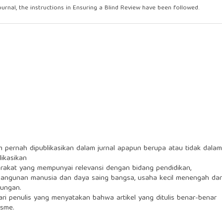
urnal, the instructions in
Ensuring a Blind Review
have been followed.
lum pernah dipublikasikan dalam jurnal apapun berupa atau tidak dalam
likasikan
arakat yang mempunyai relevansi dengan bidang pendidikan,
ngunan manusia dan daya saing bangsa, usaha kecil menengah da
ungan.
 dari penulis yang menyatakan bahwa artikel yang ditulis benar-benar
isme.