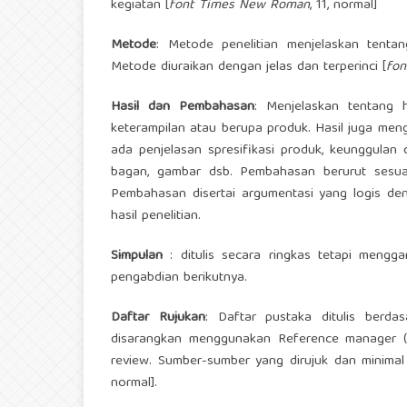
kegiatan [
font Times New Roman
, 11, normal]
Metode
: Metode penelitian menjelaskan tenta
Metode diuraikan dengan jelas dan terperinci [
fo
Hasil dan Pembahasan
: Menjelaskan tentang 
keterampilan atau berupa produk. Hasil juga meng
ada penjelasan spresifikasi produk, keunggulan d
bagan, gambar dsb. Pembahasan berurut sesuai
Pembahasan disertai argumentasi yang logis den
hasil penelitian.
Simpulan
: ditulis secara ringkas tetapi mengg
pengabdian berikutnya.
Daftar
Rujukan
: Daftar pustaka ditulis berda
disarangkan menggunakan Reference manager (e
review. Sumber-sumber yang dirujuk dan minimal 
normal].