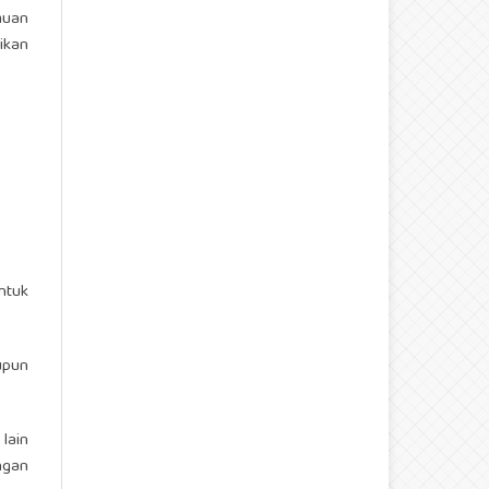
muan
ikan
ntuk
upun
lain
ngan