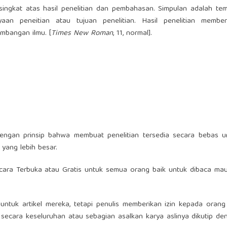
singkat atas hasil penelitian dan pembahasan. Simpulan adalah te
an peneitian atau tujuan penelitian. Hasil penelitian member
embangan ilmu. [
Times New Roman
, 11, normal].
dengan prinsip bahwa membuat penelitian tersedia secara bebas u
yang lebih besar.
secara Terbuka atau Gratis untuk semua orang baik untuk dibaca ma
ntuk artikel mereka, tetapi penulis memberikan izin kepada orang 
secara keseluruhan atau sebagian asalkan karya aslinya dikutip de