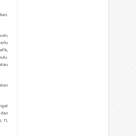
ian.
uan,
erlu
fik,
ulu.
atau
atan
ngat
 dan
n
, 11,