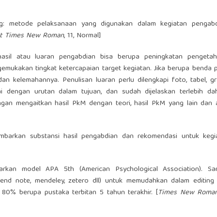
ng: metode pelaksanaan yang digunakan dalam kegiatan pengabd
nt Times New Roman
, 11, Normal]
hasil atau luaran pengabdian bisa berupa peningkatan pengetah
emukakan tingkat ketercapaian target kegiatan. Jika berupa benda p
an kelemahannya. Penulisan luaran perlu dilengkapi foto, tabel, gra
 dengan urutan dalam tujuan, dan sudah dijelaskan terlebih dah
gan mengaitkan hasil PkM dengan teori, hasil PkM yang lain dan 
ambarkan substansi hasil pengabdian dan rekomendasi untuk kegi
sarkan model APA 5th (American Psychological Association). Sa
nd note, mendeley, zetero dll) untuk memudahkan dalam editing
80% berupa pustaka terbitan 5 tahun terakhir. [
Times New Roma