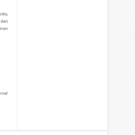
dia,
dari
inan
rnal