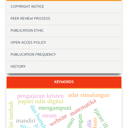
COPYRIGHT NOTICE
PEER REVIEW PROCESS
PUBLICATION ETHIC
OPEN ACCES POLICY
PUBLUCATION FREQUENCY
HISTORY
KEYWORDS
adat simalungun
pengajaran kristen
matematika
papan tulis digital
dan bumdes
mengampuni
ajaran illahi
steam
website
mandiri
par