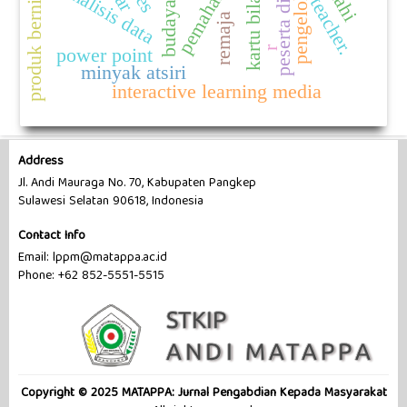
produk bernilai tambah
kartu bilangan
pemahaman
pengelolaan
peserta didik
analisis data
teacher.
budaya
remaja
r
power point
minyak atsiri
interactive learning media
Address
Jl. Andi Mauraga No. 70, Kabupaten Pangkep
Sulawesi Selatan 90618, Indonesia
Contact Info
Email:
lppm@matappa.ac.id
Phone: +62 852-5551-5515
Copyright © 2025 MATAPPA: Jurnal Pengabdian Kepada Masyarakat